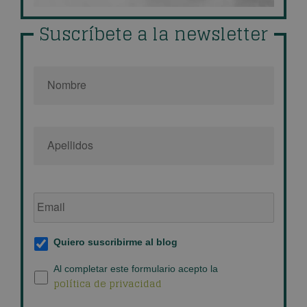
Suscríbete a la newsletter
Nombre
*
Email
de
empresa
*
Suscripción
Quiero suscribirme al blog
al
blog
*
Política
Al completar este formulario acepto la
política de privacidad
de
privacidad
*