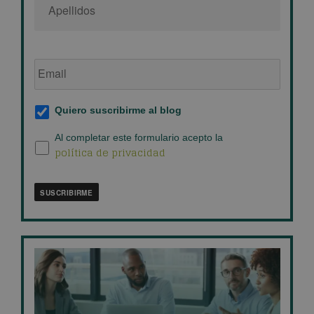
Email
de
empresa
*
Suscripción
Quiero suscribirme al blog
al
blog
*
Política
Al completar este formulario acepto la
política de privacidad
de
privacidad
*
SUSCRIBIRME