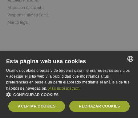
Ambiente laboral
Atracción de talento
Responsabilidad Social
Marco legal
Esta página web usa cookies
Fundación Integralia
Usamos cookies propias y de terceros para mejorar nuestros servicios
SPANISH
y adecuar el sitio web y la publicidad que mostramos a tus
Dónde estamos
preferencias en base a un perfil elaborado mediante el análisis de tus
SPANISH
Fundación
Más información
hábitos de navegación.
Escuela
CONFIGURAR COOKIES
ENGLISH
Equipo
ACEPTAR COOKIES
RECHAZAR COOKIES
GERMAN
Empleo
OBLIGATORIAS
ANALÍTICA
PUBLICIDAD
PERSONALIZACIÓN