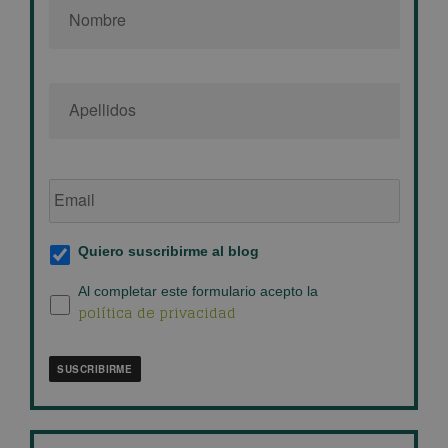
Email
de
empresa
*
Suscripción
Quiero suscribirme al blog
al
blog
*
Política
Al completar este formulario acepto la
política de privacidad
de
privacidad
*
SUSCRIBIRME