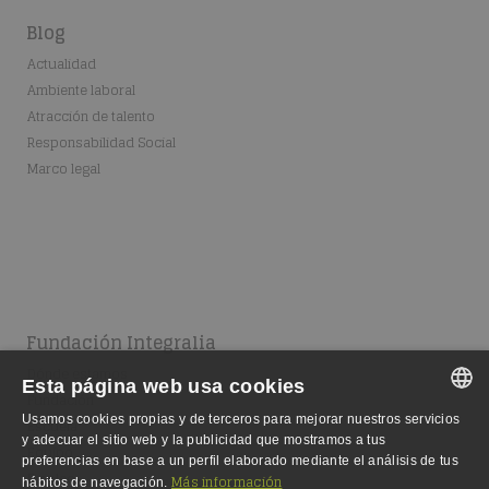
Blog
Actualidad
Ambiente laboral
Atracción de talento
Responsabilidad Social
Marco legal
Fundación Integralia
Dónde estamos
Esta página web usa cookies
Fundación
Usamos cookies propias y de terceros para mejorar nuestros servicios
Escuela
SPANISH
y adecuar el sitio web y la publicidad que mostramos a tus
Equipo
preferencias en base a un perfil elaborado mediante el análisis de tus
SPANISH
Empleo
Más información
hábitos de navegación.