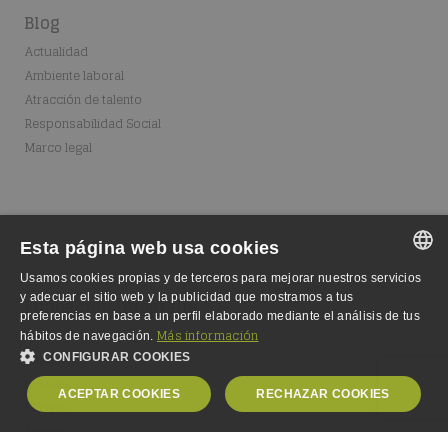
Blog
Actualidad
Ambiente laboral
Atracción de talento
Responsabilidad Social
Marco legal
Esta página web usa cookies
Usamos cookies propias y de terceros para mejorar nuestros servicios
SPANISH
y adecuar el sitio web y la publicidad que mostramos a tus
Fundación Integralia
preferencias en base a un perfil elaborado mediante el análisis de tus
SPANISH
Dónde estamos
Más información
hábitos de navegación.
Fundación
CONFIGURAR COOKIES
ENGLISH
Escuela
ACEPTAR COOKIES
RECHAZAR COOKIES
GERMAN
Equipo
Empleo
OBLIGATORIAS
ANALÍTICA