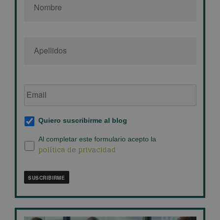
Email
de
empresa
*
Suscripción
Quiero suscribirme al blog
al
blog
*
Política
Al completar este formulario acepto la
política de privacidad
de
privacidad
*
SUSCRIBIRME