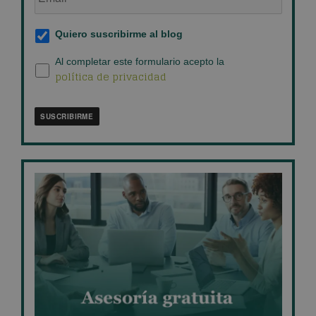
empresa
*
Suscripción
Quiero suscribirme al blog
al
blog
*
Política
Al completar este formulario acepto la
política de privacidad
de
privacidad
*
SUSCRIBIRME