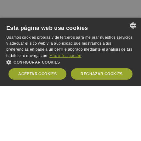
Esta página web usa cookies
Fundación Integralia
Usamos cookies propias y de terceros para mejorar nuestros servicios
SPANISH
y adecuar el sitio web y la publicidad que mostramos a tus
Dónde estamos
preferencias en base a un perfil elaborado mediante el análisis de tus
SPANISH
Fundación
Más información
hábitos de navegación.
Escuela
CONFIGURAR COOKIES
ENGLISH
Equipo
ACEPTAR COOKIES
RECHAZAR COOKIES
GERMAN
Empleo
OBLIGATORIAS
ANALÍTICA
PUBLICIDAD
PERSONALIZACIÓN
Obligatorias
Analítica
Publicidad
Personalización
© Copyright 2000-2024,
Fundación Integralia DKV
. Todos los
derechos reservados.