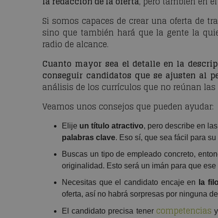
la redacción de la oferta
, pero también en el
Si somos capaces de crear una oferta de trab
sino que también hará que la gente la qu
radio de alcance.
Cuanto mayor sea el detalle en la descri
conseguir candidatos que se ajusten al pe
análisis de los currículos que no reúnan las
Veamos unos consejos que pueden ayudar:
Elije
un título atractivo
, pero describe en la
palabras clave
. Eso sí, que sea fácil para s
Buscas un tipo de empleado concreto, entonc
originalidad. Esto será un imán para que ese 
Necesitas que el candidato encaje en
la fi
oferta, así no habrá sorpresas por ninguna de
competencias
El candidato precisa tener