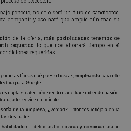
 proceso de selección.
ajo perfecta, no solo será un filtro de candidatos,
iera compartir y eso hará que amplíe aún más su
pción
de la oferta,
más posibilidades tenemos de
rfil requerido
, lo que nos ahorrará tiempo en el
 condiciones requeridas.
s primeras líneas qué puesto buscas,
empleando
para ello
u lectura para Google.
es capta su atención siendo claro, transmitiendo pasión,
trabajador envíe su currículo.
losofía de la empresa
, ¿verdad? Entonces refléjala en la
 las dos partes.
y
habilidades
… defínelas bien
claras y concisas
, así no