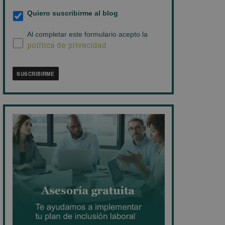
empresa
*
Suscripción
Quiero suscribirme al blog
al
blog
*
Política
Al completar este formulario acepto la
política de privacidad
de
privacidad
*
SUSCRIBIRME