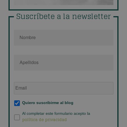
Suscríbete a la newsletter
Nombre
*
Email
de
empresa
*
Suscripción
Quiero suscribirme al blog
al
blog
*
Política
Al completar este formulario acepto la
política de privacidad
de
privacidad
*