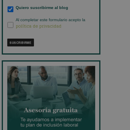
empresa
*
Suscripción
Quiero suscribirme al blog
al
blog
*
Política
Al completar este formulario acepto la
política de privacidad
de
privacidad
*
SUSCRIBIRME