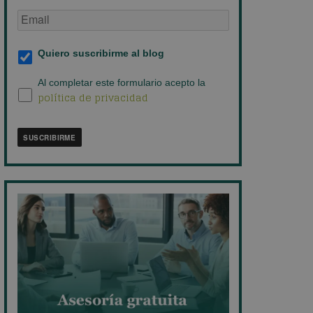
Email
de
empresa
*
Suscripción
Quiero suscribirme al blog
al
blog
*
Política
Al completar este formulario acepto la
política de privacidad
de
privacidad
*
SUSCRIBIRME