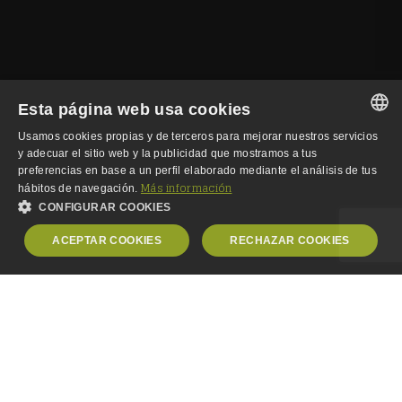
Esta página web usa cookies
Usamos cookies propias y de terceros para mejorar nuestros servicios
SPANISH
y adecuar el sitio web y la publicidad que mostramos a tus
preferencias en base a un perfil elaborado mediante el análisis de tus
SPANISH
Más información
hábitos de navegación.
CONFIGURAR COOKIES
ENGLISH
ACEPTAR COOKIES
RECHAZAR COOKIES
GERMAN
OBLIGATORIAS
ANALÍTICA
La externalización de un servicio de Cita Previa a
PUBLICIDAD
PERSONALIZACIÓN
un Contact Center conlleva una agilización en
los trámites que los clientes tengan que realizar
con su organización. Es una excelente vía para
facilitar el contacto entre su cliente y su
Obligatorias
Analítica
Publicidad
Personalización