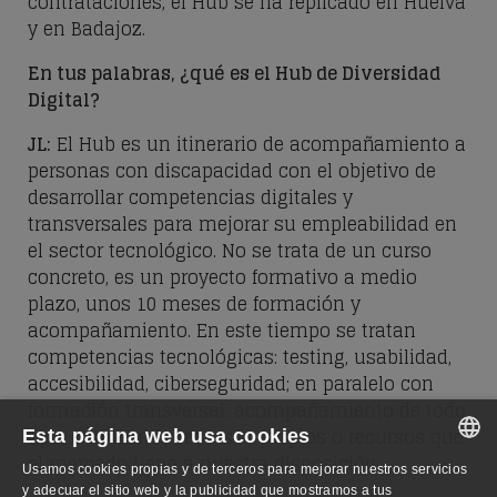
contrataciones, el Hub se ha replicado en Huelva
y en Badajoz.
En tus palabras, ¿qué es el Hub de Diversidad
Digital?
JL
:
El Hub es un itinerario de acompañamiento a
personas con discapacidad con el objetivo de
desarrollar competencias digitales y
transversales para mejorar su empleabilidad en
el sector tecnológico. No se trata de un curso
concreto, es un proyecto formativo a medio
plazo, unos 10 meses de formación y
acompañamiento. En este tiempo se tratan
competencias tecnológicas: testing, usabilidad,
accesibilidad, ciberseguridad; en paralelo con
formación transversal; acompañamiento de todo
tipo; empleando recursos propios o recursos que
Esta página web usa cookies
el mercado tiene a nuestra disposición.
Usamos cookies propias y de terceros para mejorar nuestros servicios
SPANISH
y adecuar el sitio web y la publicidad que mostramos a tus