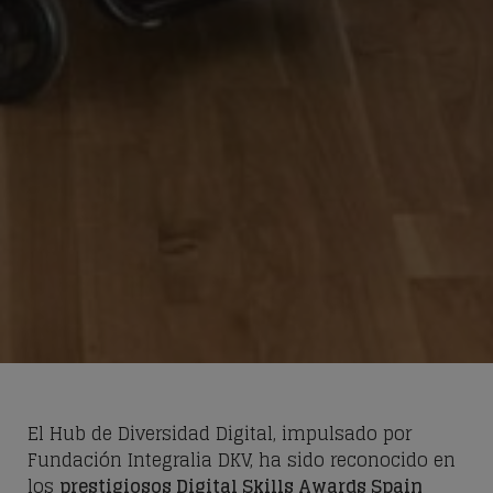
El Hub de Diversidad Digital, impulsado por
Fundación Integralia DKV, ha sido reconocido en
los
prestigiosos Digital Skills Awards Spain