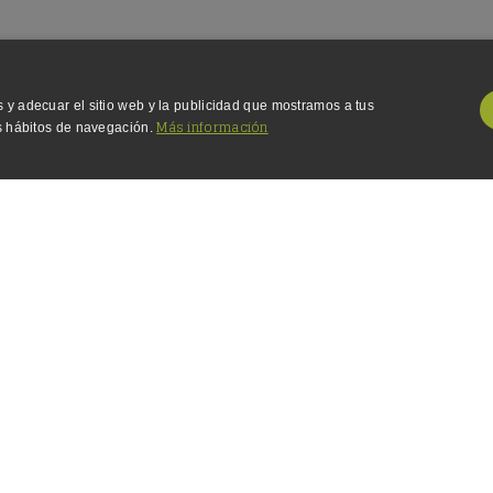
 y adecuar el sitio web y la publicidad que mostramos a tus
Más información
us hábitos de navegación.
D
PERSONALIZACIÓN
Obligatorias
Analítica
Publicidad
Personalización
web, como el inicio de sesión del usuario y la administración de la cuenta. El sitio web no pu
Vencimiento
5 meses 4 semanas
52 segundos