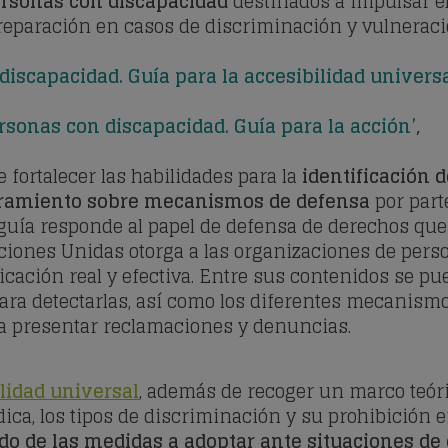
personas con discapacidad
destinados a impulsar el
y reparación en casos de discriminación y vulneraci
discapacidad. Guía para la accesibilidad univers
rsonas con discapacidad. Guía para la acción’
,
e fortalecer las habilidades para la
identificación d
soramiento sobre mecanismos de defensa
por part
a guía responde al papel de defensa de derechos qu
iones Unidas otorga a las organizaciones de perso
icación real y efectiva. Entre sus contenidos se p
ara detectarlas, así como los diferentes mecanism
ra presentar reclamaciones y denuncias.
ilidad universal
, además de recoger un marco teóric
ica, los tipos de discriminación y su prohibición e
do de las medidas a adoptar ante situaciones de 