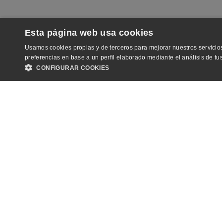
Esta página web usa cookies
Usamos cookies propias y de terceros para mejorar nuestros servicios
preferencias en base a un perfil elaborado mediante el análisis de t
CONFIGURAR COOKIES
OBLIGATORIAS
ANALÍTICA
PUBLICIDA
Las cookies estrictamente necesarias permiten la funcionalidad central del sitio 
necesarias.
Nombre
Provider / Dominio
Google LLC
_GRECAPTCHA
www.google.com
_dc_gtm_UA-4985428-1
.dkvintegralia.org