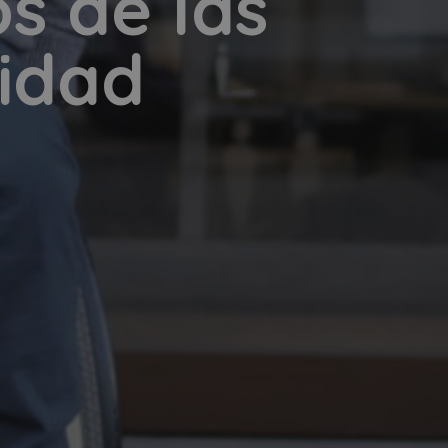
s de las
idad