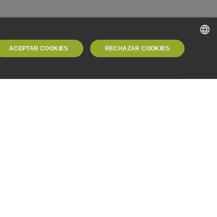
ACEPTAR COOKIES
RECHAZAR COOKIES
SPANISH
SPANISH
ENGLISH
GERMAN
ede utilizarse correctamente sin las cookies estrictamente
Descripción
Google reCAPTCHA establece una cookie necesaria
(_GRECAPTCHA) cuando se ejecuta con el fin de
proporcionar su análisis de riesgo.
Esta cookie está asociada con sitios que utilizan
Google Tag Manager para cargar otros scripts y